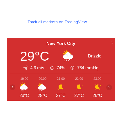
Track all markets on TradingView
New York City
29°C
Drizzle
4.6 m/s
74%
764
mmHg
19:00
20:00
21:00
22:00
23:00
00:00
‹
›
29°C
28°C
27°C
27°C
26°C
26°C