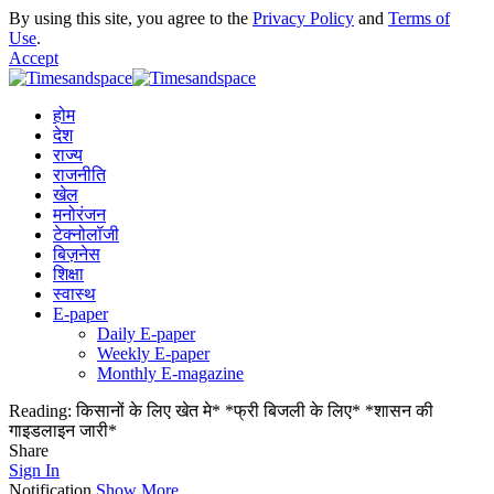
By using this site, you agree to the
Privacy Policy
and
Terms of
Use
.
Accept
होम
देश
राज्य
राजनीति
खेल
मनोरंजन
टेक्नोलॉजी
बिज़नेस
शिक्षा
स्वास्थ
E-paper
Daily E-paper
Weekly E-paper
Monthly E-magazine
Reading:
किसानों के लिए खेत मे* *फ्री बिजली के लिए* *शासन की
गाइडलाइन जारी*
Share
Sign In
Notification
Show More