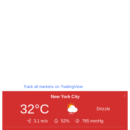
Track all markets on TradingView
New York City
32°C
Drizzle
3.1 m/s
52%
765
mmHg