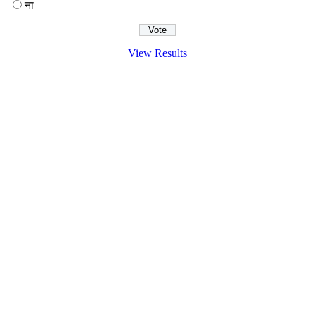
ना
View Results