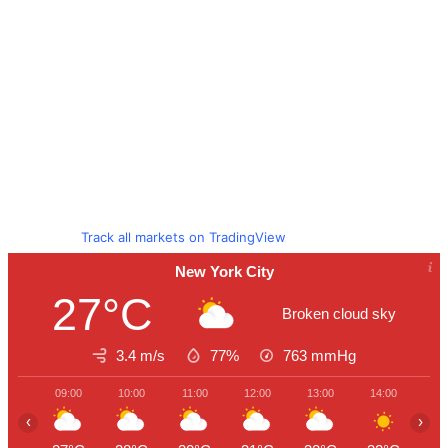
Track all markets on TradingView
New York City
27°C
Broken cloud sky
3.4 m/s
77%
763
mmHg
09:00
10:00
11:00
12:00
13:00
14:00
15
‹
›