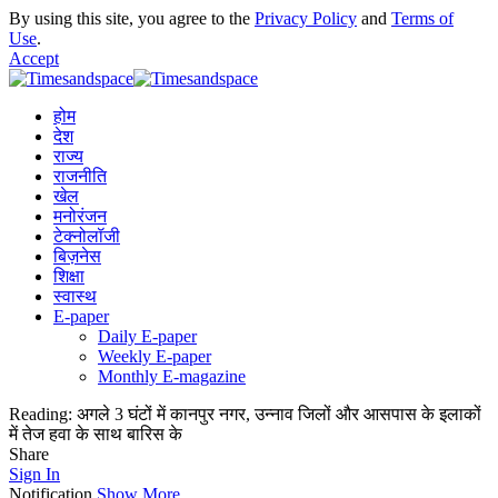
By using this site, you agree to the
Privacy Policy
and
Terms of
Use
.
Accept
होम
देश
राज्य
राजनीति
खेल
मनोरंजन
टेक्नोलॉजी
बिज़नेस
शिक्षा
स्वास्थ
E-paper
Daily E-paper
Weekly E-paper
Monthly E-magazine
Reading:
अगले 3 घंटों में कानपुर नगर, उन्नाव जिलों और आसपास के इलाकों
में तेज हवा के साथ बारिस के
Share
Sign In
Notification
Show More