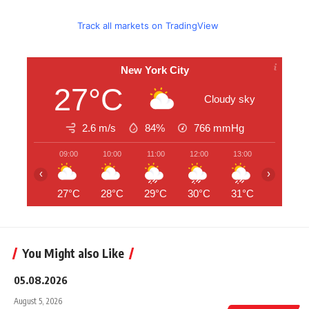
Track all markets on TradingView
New York City
27°C
Cloudy sky
2.6 m/s
84%
766
mmHg
09:00
10:00
11:00
12:00
13:00
14:00
‹
›
27°C
28°C
29°C
30°C
31°C
31°C
You Might also Like
05.08.2026
August 5, 2026