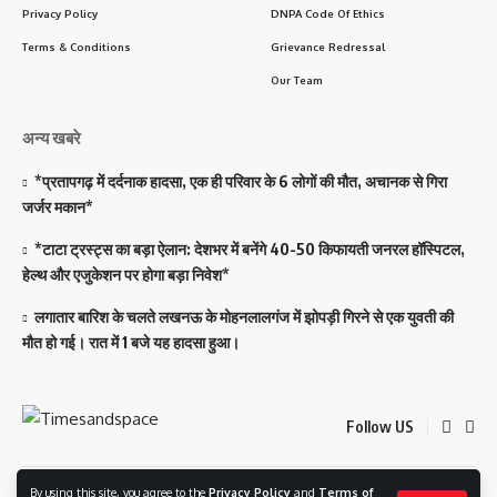
Privacy Policy
DNPA Code Of Ethics
Terms & Conditions
Grievance Redressal
Our Team
अन्य खबरे
*प्रतापगढ़ में दर्दनाक हादसा, एक ही परिवार के 6 लोगों की मौत, अचानक से गिरा
जर्जर मकान*
*टाटा ट्रस्ट्स का बड़ा ऐलान: देशभर में बनेंगे 40-50 किफायती जनरल हॉस्पिटल,
हेल्थ और एजुकेशन पर होगा बड़ा निवेश*
लगातार बारिश के चलते लखनऊ के मोहनलालगंज में झोपड़ी गिरने से एक युवती की
मौत हो गई। रात में 1 बजे यह हादसा हुआ।
Follow US
By using this site, you agree to the
Privacy Policy
and
Terms of
© 2023 Timesandspace. All Rights Reserved. Developed and Managed By