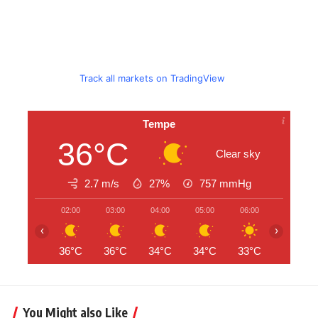
Track all markets on TradingView
Tempe
36°C
Clear sky
2.7 m/s
27%
757
mmHg
02:00
03:00
04:00
05:00
06:00
07:00
‹
›
36°C
36°C
34°C
34°C
33°C
34°C
You Might also Like