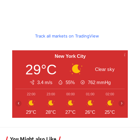
Track all markets on TradingView
New York City
29°C
Clear sky
3.4 m/s
55%
762
mmHg
22:00
23:00
00:00
01:00
02:00
03:00
‹
›
29°C
28°C
27°C
26°C
25°C
25°C
You Might also Like