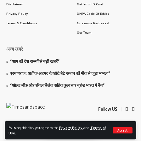
Disclaimer
Get Your ID Card
Privacy Policy
DNPA Code Of Ethics
Terms & Conditions
Grievance Redressal
Our Team
अन्य खबरे
*शाम की देश राज्यों से बड़ी खबरें*
प्रयागराज: अतीक अहमद के छोटे बेटे अबान की मौत से जुड़ा मामला*
*ओल्ड मोंक और रॉयल चैलेंज सहित कुल चार ब्रांड भारत में बैन*
Follow US
By using this site, you agree to the
Privacy Policy
and
Terms of
© 2023 Timesandspace. All Rights Reserved. Developed and Managed By
Accept
Use
.
Best News Portal Development Company