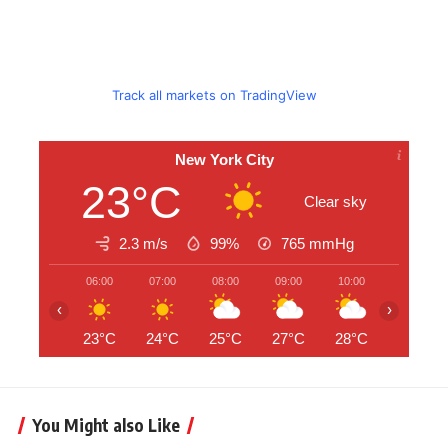
Track all markets on TradingView
New York City
23°C
Clear sky
2.3 m/s
99%
765
mmHg
06:00
07:00
08:00
09:00
10:00
11:00
‹
›
23°C
24°C
25°C
27°C
28°C
29°C
You Might also Like