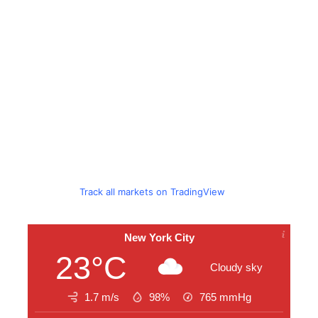
Track all markets on TradingView
New York City
23°C
Cloudy sky
1.7 m/s
98%
765
mmHg