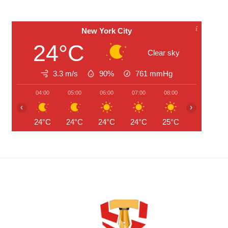
New York City
24°C
Clear sky
3.3 m/s
90%
761
mmHg
04:00
05:00
06:00
07:00
08:00
09:00
‹
›
24°C
24°C
24°C
24°C
25°C
27°C