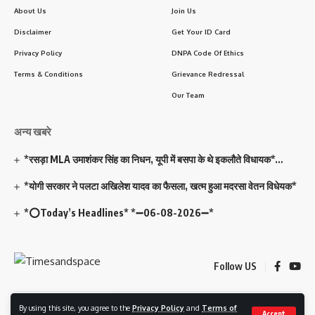
About Us
Join Us
Disclaimer
Get Your ID Card
Privacy Policy
DNPA Code Of Ethics
Terms & Conditions
Grievance Redressal
Our Team
अन्य खबरे
*रसड़ा MLA उमाशंकर सिंह का निधन, यूपी में बसपा के थे इकलौते विधायक*…
*योगी सरकार ने पलटा अखिलेश यादव का फैसला, खत्म हुआ मदरसा वेतन विधेयक*
*⭕Today’s Headlines* *➖06-08-2026➖*
Follow US
By using this site, you agree to the
Privacy Policy
and
Terms of
© 2023 Timesandspace. All Rights Reserved. Developed and Managed By
Accept