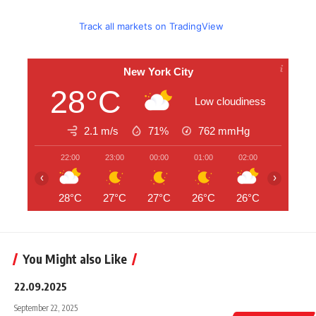
Track all markets on TradingView
New York City
28°C
Low cloudiness
2.1 m/s
71%
762
mmHg
22:00
23:00
00:00
01:00
02:00
03:00
‹
›
28°C
27°C
27°C
26°C
26°C
25°C
You Might also Like
22.09.2025
September 22, 2025