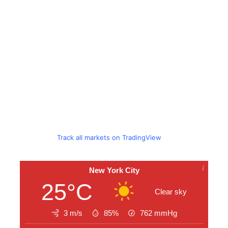
Track all markets on TradingView
New York City
25°C
Clear sky
3 m/s
85%
762
mmHg